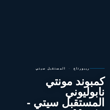
ريبورتاج
·
المستقبل سيتي
كمبوند مونتي
نابوليوني
المستقبل سيتي -