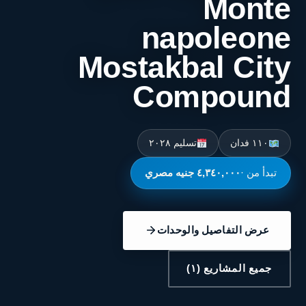
Monte
napoleone
Mostakbal City
Compound
١١٠ فدان
تسليم ٢٠٢٨
تبدأ من ·
٤,٣٤٠,٠٠٠ جنيه مصري
عرض التفاصيل والوحدات
جميع المشاريع (١)